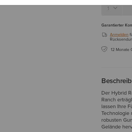
Garantierter Ko
Anmelden
f
Rücksendung
12 Monate 
Beschrei
Der Hybrid R
Ranch erträgl
lassen Ihre 
Technologie 
robusten Gum
Gelände herv