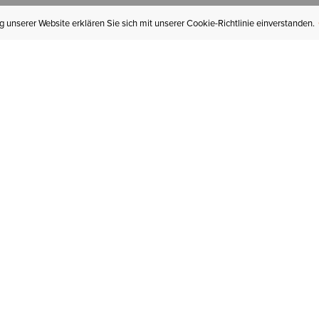
 unserer Website erklären Sie sich mit unserer Cookie-Richtlinie einverstanden.
MEIN KONTO
I
BESTELLSTATUS
RÜCKSENDUNGEN
Mein Konto
Hä
Newsletteranmeldung
In
GESCHENKGUTSCHEINE
Für später gespeichert
Jo
LIEFERUNG & VERSAND
Ariat Insider
Gr
GARANTIE
Tr
KLARNA
St
HILFE
An
KONTAKT