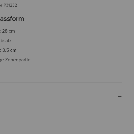
er
P31232
assform
: 28 cm
bsatz
: 3,5 cm
ige Zehenpartie