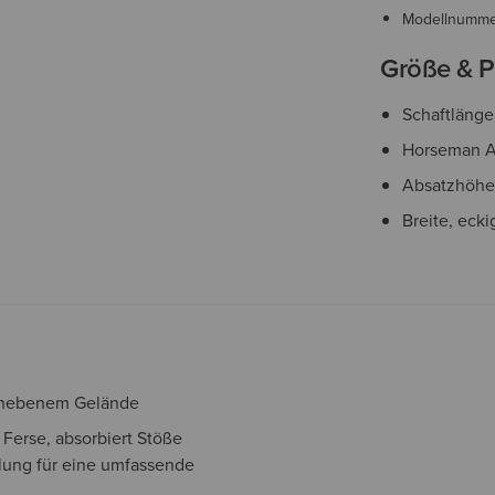
Modellnumm
Größe & P
Schaftlänge
Horseman A
Absatzhöhe
Breite, eck
 unebenem Gelände
 Ferse, absorbiert Stöße
lung für eine umfassende