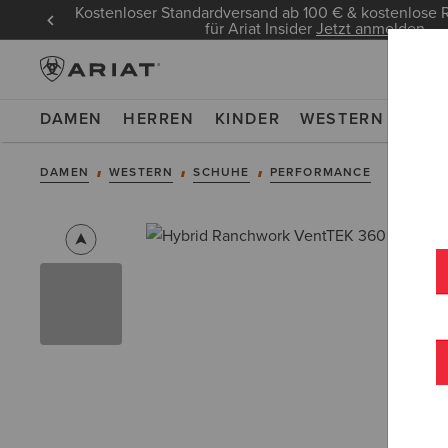
Kostenloser Standardversand ab 100 € & kostenlos
für Ariat Insider
Jetzt anmelden
DAMEN
HERREN
KINDER
WESTERN
WOR
DAMEN
WESTERN
SCHUHE
PERFORMANCE