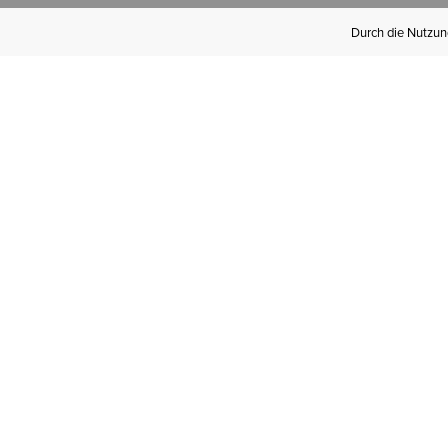
Durch die Nutzung
Werden Sie
Mitglied bei Ariat
Insider
Kostenloser Versand ab 100 €,
kostenlose Rücksendungen und
exklusive Vorteile!