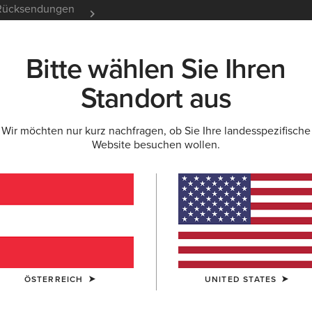
e Rücksendungen
12 Monate Garantie
Mehr er
Bitte wählen Sie Ihren
K
NEU & FEATURED
ARIAT LIFE
OUTLET
Standort aus
Wir möchten nur kurz nachfragen, ob Sie Ihre landesspezifische
Website besuchen wollen.
Hybrid R
N/A
GRÖSSE
Sie sind sich be
Größentabelle.
ÖSTERREICH
UNITED STATES
BREITE