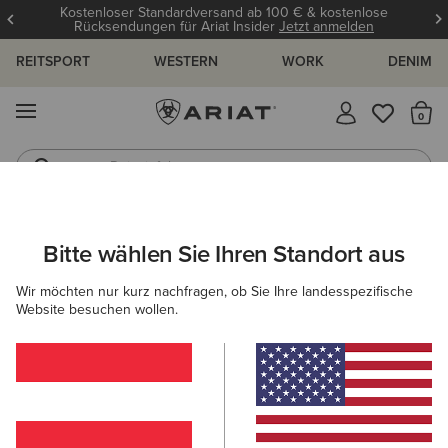
Kostenloser Standardversand ab 100 € & kostenlose
Rücksendungen für Ariat Insider
Jetzt anmelden
REITSPORT
WESTERN
WORK
DENIM
MENÜ
S
Reitstiefel
Jeans
HERREN
REITEN
ACCESSOIRES
MÜTZEN & CAPS
Bitte wählen Sie Ihren Standort aus
C
Shield Performance Cap
Wir möchten nur kurz nachfragen, ob Sie Ihre landesspezifische
Website besuchen wollen.
30,00 €
(11)