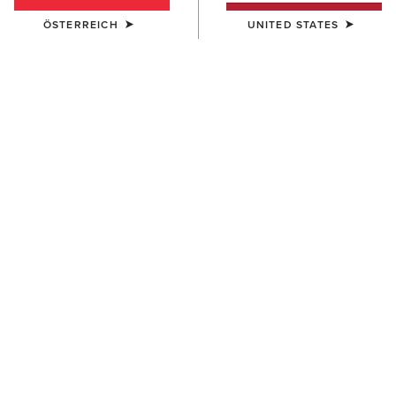
ÖSTERREICH
UNITED STATES
FARBE:
AUSWÄHLEN