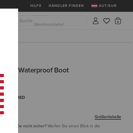
stenlose Rücksendungen
12 Monate Garantie
HILFE
HÄNDLER FINDEN
AUT/EUR
lden
Westernstiefel
Sie 
CLOSE
Gummistiefel
ummit Waterproof Boot
R BROWN|RED
Größentabelle
i Ihrer Größe nicht sicher?
Werfen Sie einen Blick in die