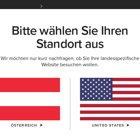
Kostenloser Standardversand ab 100 € & ko
für Ariat Insider
Jetzt anme
Bitte wählen Sie Ihren
K
NEU & FEATURED
ARIAT LIFE
OUTLET
Standort aus
Wir möchten nur kurz nachfragen, ob Sie Ihre landesspezifische
Website besuchen wollen.
Skyline S
200,00 €
FARBE:
BITTE
GRÖSSE
ÖSTERREICH
UNITED STATES
Sie sind sich be
Größentabelle.