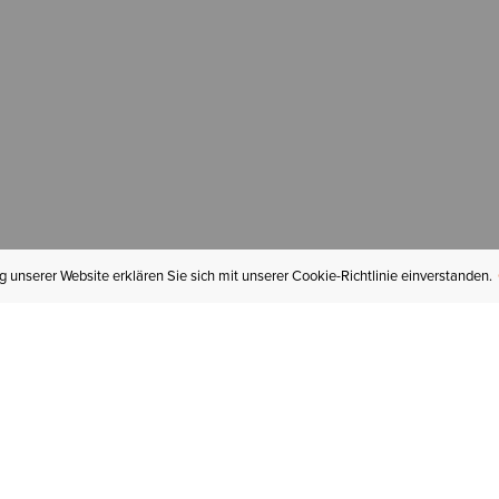
 unserer Website erklären Sie sich mit unserer Cookie-Richtlinie einverstanden.
MEIN KONTO
I
BESTELLSTATUS
RÜCKSENDUNGEN
Mein Konto
Hä
Newsletteranmeldung
In
GESCHENKGUTSCHEINE