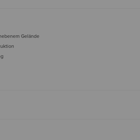
 unebenem Gelände
uktion
ng