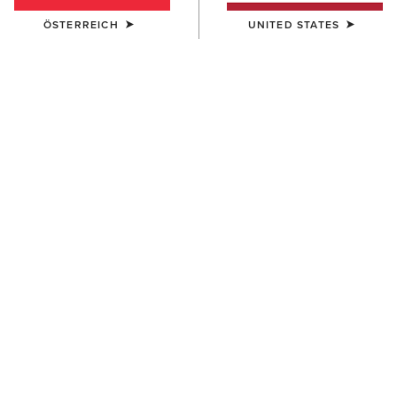
ÖSTERREICH
UNITED STATES
Größentabelle
GRÖSSE
(AUSVERKAUFT)