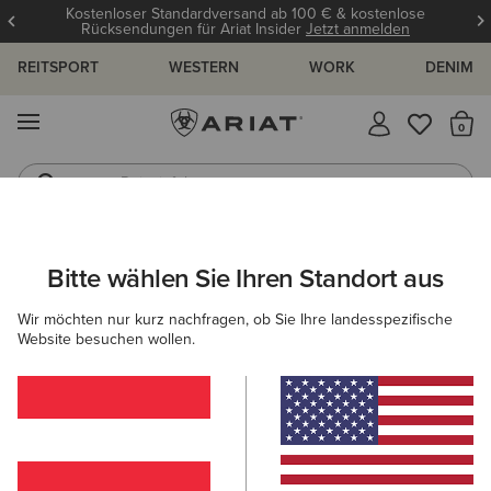
Kostenloser Standardversand ab 100 € & kostenlose
Rücksendungen für Ariat Insider
Jetzt anmelden
REITSPORT
WESTERN
WORK
DENIM
MENÜ
S
Reitstiefel
Jeans
DAMEN
WORK
BEKLEIDUNG
OBERTEILE & T-SHIRTS
Bitte wählen Sie Ihren Standort aus
C
Rebar Workman Logo T-Shirt
Wir möchten nur kurz nachfragen, ob Sie Ihre landesspezifische
Website besuchen wollen.
Reduziert von
auf
45,00 €
22,50 €
(43)