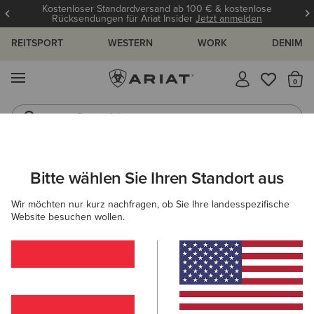
Kostenloser Standardversand ab 100 € & kostenlose
Rücksendungen für Ariat Insider
Jetzt anmelden
REITSPORT
WESTERN
WORK
DENIM
MENÜ
S
Reitstiefel
Jeans
HERREN
WESTERN
SCHUHE
CASUAL
Bitte wählen Sie Ihren Standort aus
C
Ranch Runner Trainer
Wir möchten nur kurz nachfragen, ob Sie Ihre landesspezifische
Website besuchen wollen.
95,00 €
(38)