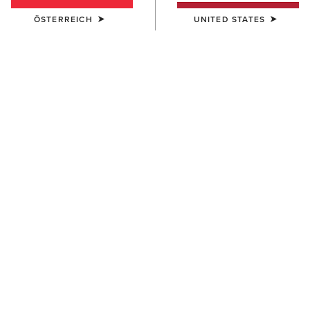
ÖSTERREICH
UNITED STATES
FARBE:
SINGING THE BLUES