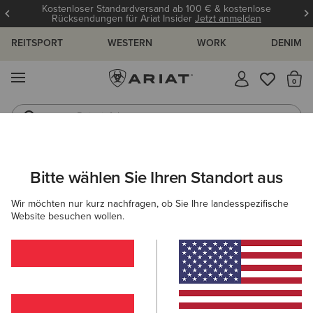
Kostenloser Standardversand ab 100 € & kostenlose
Rücksendungen für Ariat Insider
Jetzt anmelden
REITSPORT
WESTERN
WORK
DENIM
MENÜ
S
Reitstiefel
Jeans
HERREN
WORK
BEKLEIDUNG
SWEATSHIRTS & HOODIES
Bitte wählen Sie Ihren Standort aus
C
Rebar Workman Hardhead Hoodie
Wir möchten nur kurz nachfragen, ob Sie Ihre landesspezifische
Website besuchen wollen.
65,00 €
(7)