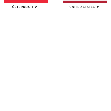
ÖSTERREICH
UNITED STATES
GRÖSSE
ONE SIZE
(AUSVERKAUFT)
One Size