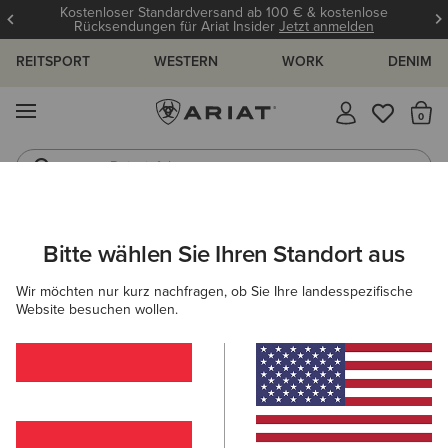
Kostenloser Standardversand ab 100 € & kostenlose
Rücksendungen für Ariat Insider
Jetzt anmelden
REITSPORT
WESTERN
WORK
DENIM
MENÜ
S
Reitstiefel
Jeans
DAMEN
REITEN
ACCESSORIES
MÜTZEN & CAPS
Bitte wählen Sie Ihren Standort aus
C
Hansford Beanie
Wir möchten nur kurz nachfragen, ob Sie Ihre landesspezifische
Website besuchen wollen.
25,00 €