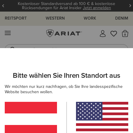
Kostenloser Standardversand ab 100 € & kostenlose
Rücksendungen für Ariat Insider
Jetzt anmelden
REITSPORT
WESTERN
WORK
DENIM
MENÜ
S
Gummistiefel
Reitstiefel
HERREN
WESTERN
SCHUHE
CASUAL
Bitte wählen Sie Ihren Standort aus
C
Buckeye Waterproof Shoe
Wir möchten nur kurz nachfragen, ob Sie Ihre landesspezifische
Website besuchen wollen.
125,00 €
(61)