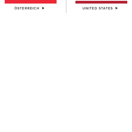
ÖSTERREICH
UNITED STATES
FARBE:
ARTISAN TAN