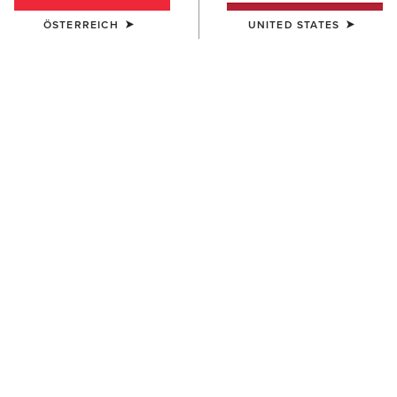
ÖSTERREICH
UNITED STATES
FARBE:
NAVY ECLIPSE