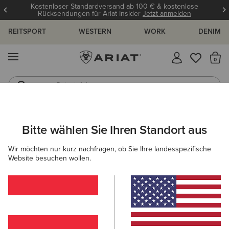
Kostenloser Standardversand ab 100 € & kostenlose
Rücksendungen für Ariat Insider
Jetzt anmelden
REITSPORT
WESTERN
WORK
DENIM
MENÜ
S
Reitstiefel
Jeans
DAMEN
REITEN
BEKLEIDUNG
REITHOSEN- & LEGGINGS
Bitte wählen Sie Ihren Standort aus
C
Eos 2.0 Full Seat Tight
Wir möchten nur kurz nachfragen, ob Sie Ihre landesspezifische
Website besuchen wollen.
85,00 €
(17)