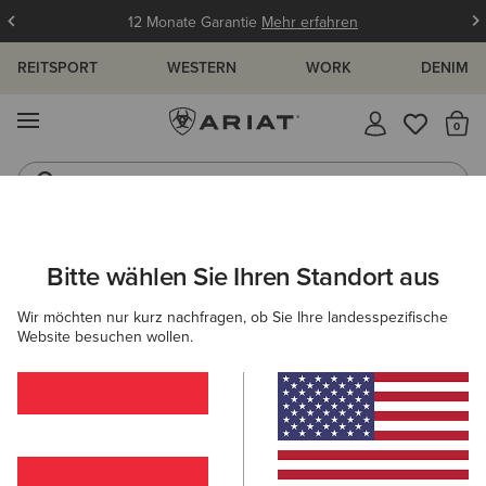
12 Monate Garantie
Mehr erfahren
REITSPORT
WESTERN
WORK
DENIM
MENÜ
S
Gummistiefel
Reitstiefel
DAMEN
WESTERN
BEKLEIDUNG
DENIM
Bitte wählen Sie Ihren Standort aus
C
Mid Rise Ivy Straight Leg Jean
Wir möchten nur kurz nachfragen, ob Sie Ihre landesspezifische
Website besuchen wollen.
100,00 €
(301)