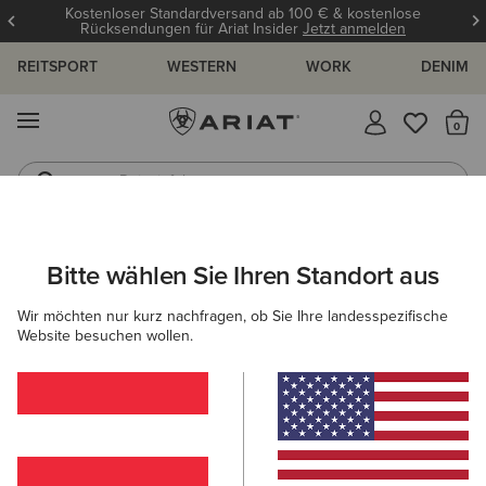
Kostenloser Standardversand ab 100 € & kostenlose
Rücksendungen für Ariat Insider
Jetzt anmelden
REITSPORT
WESTERN
WORK
DENIM
MENÜ
S
Reitstiefel
Jeans
ARIAT
GRÖSSENRATGEBER
Bitte wählen Sie Ihren Standort aus
C
Wir möchten nur kurz nachfragen, ob Sie Ihre landesspezifische
Größenratgeber
Website besuchen wollen.
FÜR DAMEN
FÜR HERREN
KINDER
OBERTEILE
HOSEN
SCHUHE
ACCESSOI