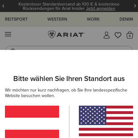
Kostenloser Standardversand ab 100 € & kostenlose
Rücksendungen für Ariat Insider
Jetzt anmelden
REITSPORT
WESTERN
WORK
DENIM
MENÜ
S
Reitstiefel
Jeans
ARIAT
GRÖSSENRATGEBER
Bitte wählen Sie Ihren Standort aus
C
Wir möchten nur kurz nachfragen, ob Sie Ihre landesspezifische
Größenratgeber
Website besuchen wollen.
FÜR DAMEN
FÜR HERREN
KINDER
OBERTEILE
HOSEN
SCHUHE
ACCESSOI