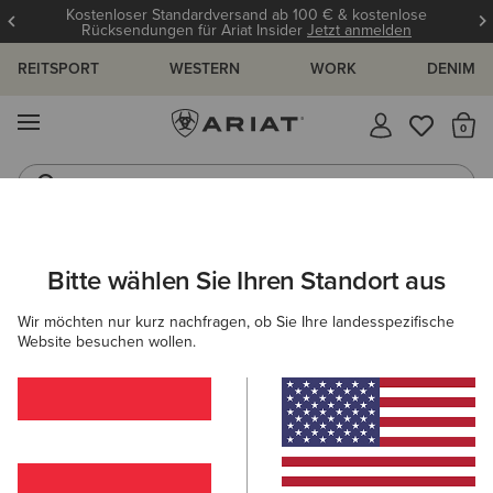
Kostenloser Standardversand ab 100 € & kostenlose
Rücksendungen für Ariat Insider
Jetzt anmelden
REITSPORT
WESTERN
WORK
DENIM
MENÜ
S
Reitstiefel
Jeans
ARIAT
GRÖSSENRATGEBER
Bitte wählen Sie Ihren Standort aus
C
Wir möchten nur kurz nachfragen, ob Sie Ihre landesspezifische
Größenratgeber
Website besuchen wollen.
FÜR DAMEN
FÜR HERREN
KINDER
OBERTEILE
HOSEN
SCHUHE
ACCESSOI