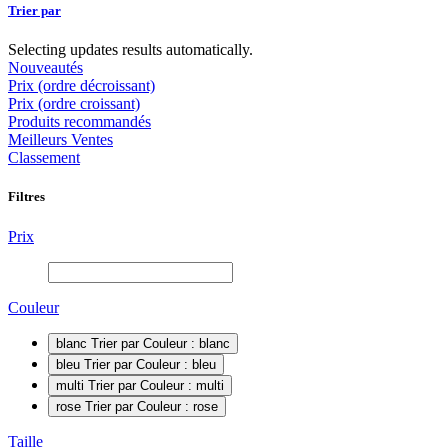
Trier par
Selecting updates results automatically.
Nouveautés
Prix (ordre décroissant)
Prix (ordre croissant)
Produits recommandés
Meilleurs Ventes
Classement
Filtres
Prix
Couleur
blanc
Trier par Couleur : blanc
bleu
Trier par Couleur : bleu
multi
Trier par Couleur : multi
rose
Trier par Couleur : rose
Taille