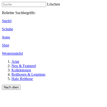
Löschen
Beliebte Suchbegriffe:
Stiefel
Schuhe
Jeans
Shirt
Westernstiefel
Ariat
Neu & Featured
Kollektionen
Reithosen & Leggings
Halo Reithose
Nach oben