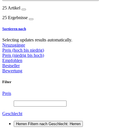
25 Artikel
25 Ergebnisse
Sortieren nach
Selecting updates results automatically.
Neuzugänge
Preis (hoch bis niedrig)
Preis (niedrig bis hoch)
Empfohlen
Bestseller
Bewertung
Filter
Preis
Geschlecht
Herren
Filtern nach Geschlecht: Herren