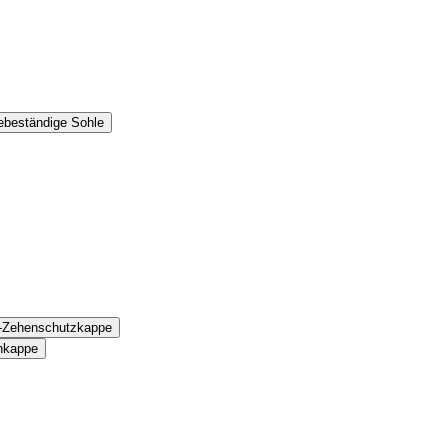
zebeständige Sohle
n-Zehenschutzkappe
nkappe