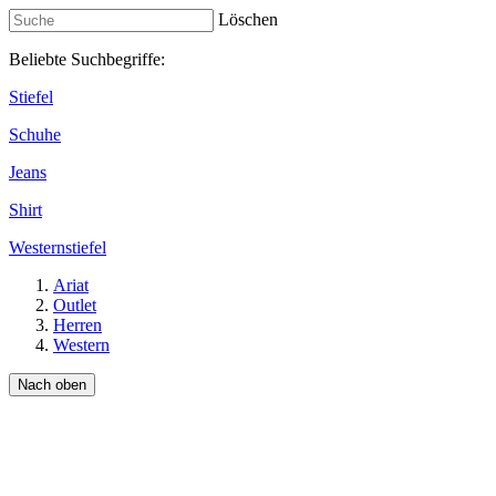
Löschen
Beliebte Suchbegriffe:
Stiefel
Schuhe
Jeans
Shirt
Westernstiefel
Ariat
Outlet
Herren
Western
Nach oben