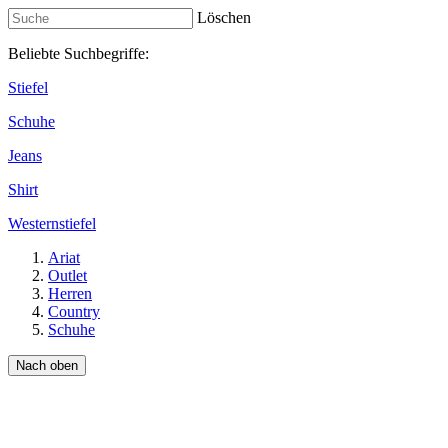
Löschen
Beliebte Suchbegriffe:
Stiefel
Schuhe
Jeans
Shirt
Westernstiefel
Ariat
Outlet
Herren
Country
Schuhe
Nach oben