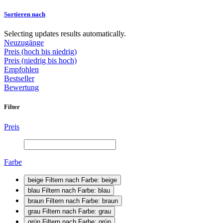
Sortieren nach
Selecting updates results automatically.
Neuzugänge
Preis (hoch bis niedrig)
Preis (niedrig bis hoch)
Empfohlen
Bestseller
Bewertung
Filter
Preis
Farbe
beige
Filtern nach Farbe: beige
blau
Filtern nach Farbe: blau
braun
Filtern nach Farbe: braun
grau
Filtern nach Farbe: grau
grün
Filtern nach Farbe: grün