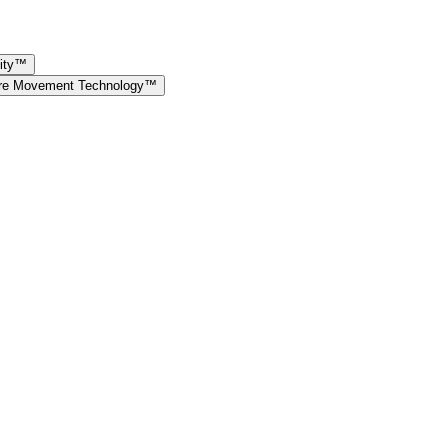
lity™
ture Movement Technology™