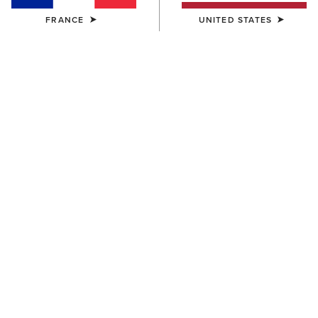
FRANCE
UNITED STATES
Filtres et Trier
22 ARTICLES
FEMME
FEMME
Summer Denim Shorts
Bonfire Shirt Jacket
50,00 €
65,00 €
FEMME
FEMME
Perfect Rise Jazmine 5"
Hampton Denim Dress
Denim Shorts
80,00 €