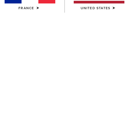
FRANCE
UNITED STATES
Filtres et Trier
22 ARTICLES
FEMME
FEMME
Summer Denim Shorts
Bonfire Shirt Jacket
50,00 €
65,00 €
FEMME
FEMME
Perfect Rise Jazmine 5"
Hampton Denim Dress
Denim Shorts
80,00 €