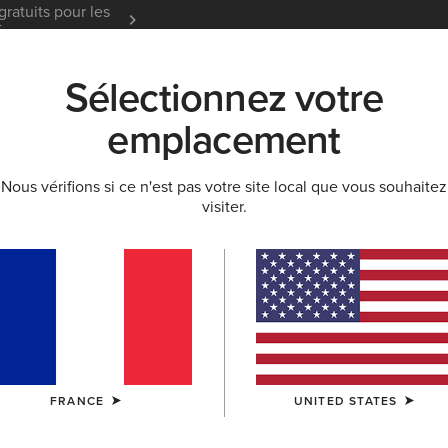
gratuits pour les
Garantie 12 mois
En Savoir
t
Sélectionnez votre
K
NOUVEAUTÉS & SÉLECTIONS
ARIAT LIFE
OU
emplacement
Nous vérifions si ce n'est pas votre site local que vous souhaitez
BOUTIQUE DENIM FEMME
visiter.
im Femme
FRANCE
UNITED STATES
 tendances du moment aux classiques indé