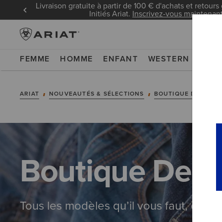
Livraison gratuite à partir de 100 € d'achats et retours 
Initiés Ariat.
Inscrivez-vous maintenan
FEMME
HOMME
ENFANT
WESTERN
WOR
ARIAT
NOUVEAUTÉS & SÉLECTIONS
BOUTIQUE DENIM
Boutique Den
Tous les modèles qu’il vous faut, des