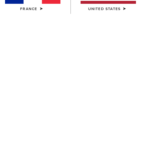
FRANCE
UNITED STATES
21 ARTICLES
Filtres et Trier
FEMME
FEMME
Bonfire Shirt Jacket
Summer Denim Shorts
65,00 €
50,00 €
FEMME
FEMME
Perfect Rise Jazmine 5"
Mid Rise Fiona Boot Cut
Denim Shorts
Jeans