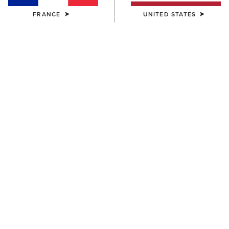
FRANCE
UNITED STATES
FEMME
FEMME
Treadfast 6" Waterproof Steel
Heritage IV Steel Toe Zip
Toe Work Boot
Paddock Boot
160,00 €
185,00 €