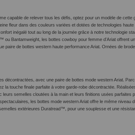
mme capable de relever tous les défis, optez pour un modèle de cet
leine fleur dans des couleurs variées et dotées de technologies ha
 confort inégalé tout au long de la journée grâce à notre technologie s
d™ ou Bantamweight, les bottes cowboy pour femme d'Ariat offrent un
que paire de bottes western haute performance Ariat. Ornées de brode
ues décontractées, avec une paire de
bottes mode western Ariat
. Parc
la touche finale parfaite à votre garde-robe décontractée. Réalisées
ec leurs semelles cloutées à la main et leurs finitions usées parfaites
 spectaculaires, les bottes mode western Ariat offre le même niveau
s semelles extérieures Duratread™, pour une souplesse et une résistan