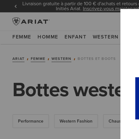
Livraison gratuite à partir de 100 € d'achats et retours 
Initiés Ariat.
Inscrivez-vous maintenan
FEMME
HOMME
ENFANT
WESTERN
WOR
ARIAT
FEMME
WESTERN
BOTTES ET BOOTS
Bottes wester
Performance
Western Fashion
Chaussures Dé