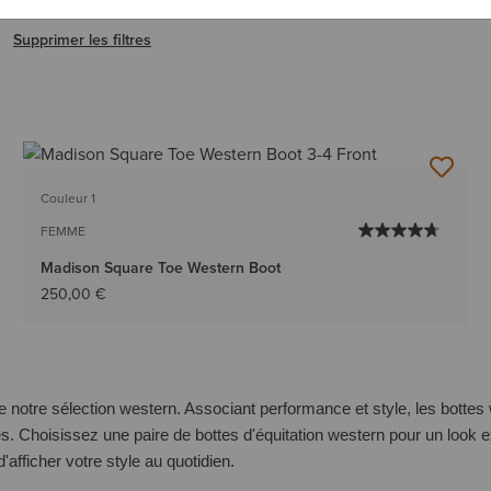
ER LE FILTRE SQUARE
Supprimer les filtres
Couleur 1
FEMME
Madison Square Toe Western Boot
250,00 €
 notre sélection western. Associant performance et style, les bottes
es. Choisissez une paire de bottes d'équitation western pour un look
ficher votre style au quotidien.