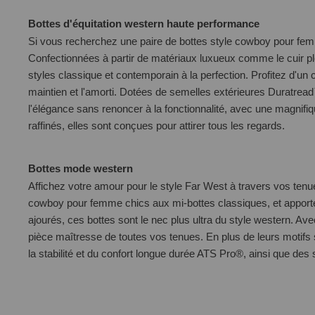
Bottes d'équitation western haute performance
Si vous recherchez une paire de bottes style cowboy pour fe
Confectionnées à partir de matériaux luxueux comme le cuir p
styles classique et contemporain à la perfection. Profitez d'un
maintien et l'amorti. Dotées de semelles extérieures Duratrea
l'élégance sans renoncer à la fonctionnalité, avec une magnifi
raffinés, elles sont conçues pour attirer tous les regards.
Bottes mode western
Affichez votre amour pour le style Far West à travers vos ten
cowboy pour femme chics aux mi-bottes classiques, et apportez 
ajourés, ces bottes sont le nec plus ultra du style western. Av
pièce maîtresse de toutes vos tenues.
En plus de leurs motifs
la stabilité et du confort longue durée ATS Pro®, ainsi que de