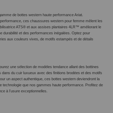
te gamme de
bottes western haute performance Ariat.
ute performance, ces chaussures western pour femme mêlent les
tabilisatrice ATS® et aux assises plantaires 4LR™ améliorant le
e durabilité et des performances inégalées.
Optez pour
ries aux couleurs vives, de motifs estampés et de détails
ourez une sélection de modèles tendance allant des bottines
 dans du cuir luxueux avec des finitions brodées et des motifs
 pour un aspect authentique, ces bottes western deviendront la
 de technologie que nos gammes haute performance. Profitez de
ce à l'usure exceptionnelles.