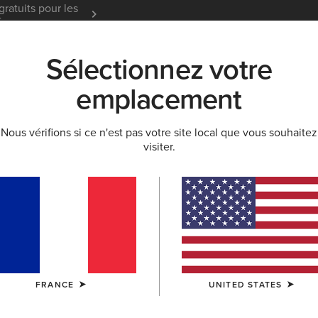
gratuits pour les
Garantie 12 mois
En Savoir
t
Sélectionnez votre
K
NOUVEAUTÉS & SÉLECTIONS
ARIAT LIFE
OU
emplacement
Nous vérifions si ce n'est pas votre site local que vous souhaitez
visiter.
n et bottes cow
contractées
FRANCE
UNITED STATES