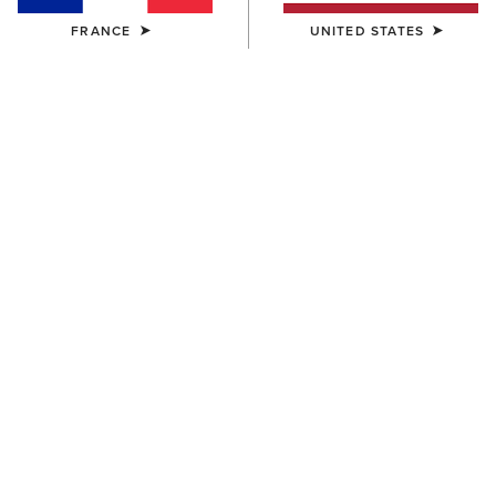
FRANCE
UNITED STATES
FEMME
FEMME
Ariat Classic Rodeo T-Shirt
Ariat Bull Rider Arched T-Shirt
30,00 €
30,00 €
FEMME
FEMME
Ariat Cacti Cowboy Hat T-
Ariat Don't Press Your Luck T-
Shirt
Shirt
30,00 €
30,00 €