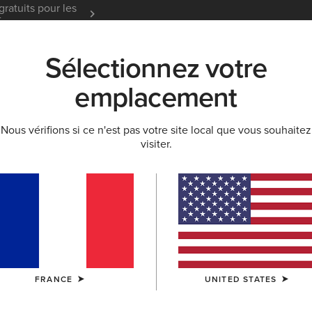
gratuits pour les
Garantie 12 mois
En Savoir
t
Sélectionnez votre
K
NOUVEAUTÉS & SÉLECTIONS
ARIAT LIFE
OU
emplacement
Nous vérifions si ce n'est pas votre site local que vous souhaitez
 & SWEATS À CAPUCHE
visiter.
t sweats à capu
FRANCE
UNITED STATES