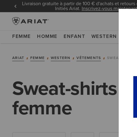
Livraison gratuite à partir de 100 € d'achats et retours 
Initiés Ariat.
Inscrivez-vous maintenan
FEMME
HOMME
ENFANT
WESTERN
WOR
ARIAT
FEMME
WESTERN
VÊTEMENTS
SWEAT-SHIRTS
Sweat-shirts e
femme