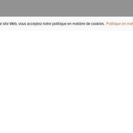
re site Web, vous acceptez notre politique en matière de cookies.
Politique en mat
COMPTE
I
STATUT DE LA
COMMANDE
Mon compte
Tr
RETOURS
Inscription au courriel
In
СARTES-CADEAUX
Enregistré pour plus tard
Ca
EXPÉDITION &
LIVRAISON
Initiés Ariat
Ta
GARANTIE
Tr