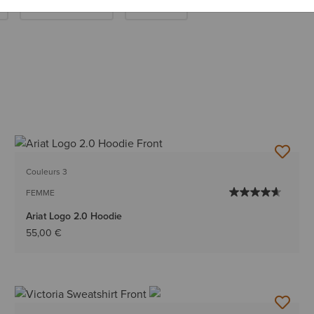
Robes Et Jupes
Pyjamas
Couleurs 3
FEMME
Ariat Logo 2.0 Hoodie
55,00 €