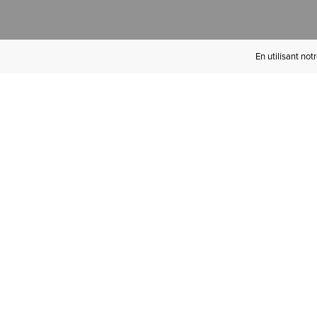
En utilisant not
Devenez Initié(e)
Ariat
Bénéficiez de la livraison gratuite à
partir de 100 € d'achats, des retours
gratuits et d'avantages exclusifs !­