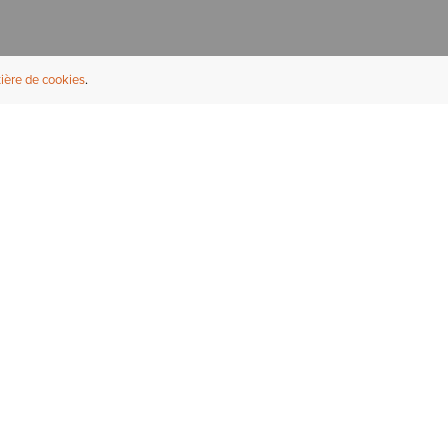
ière de cookies
NFORMATIONS UTILES
À PROPOS
ouver un revendeur
À propos d'Ariat
ternational
Durabilité
rrières
Presse
bleaux des tailles
Athlètes
ue Fit