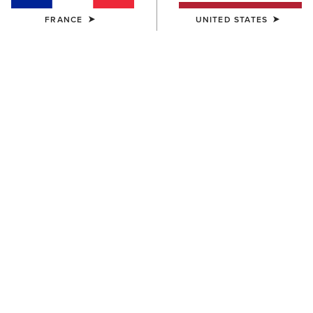
FRANCE
UNITED STATES
FEMME
FEMME
Ariat Logo 2.0 Hoodie
Ariat Logo 2.0 Hoodie
55,00 €
55,00 €
FEMME
FEMME
Foundation Logo 1/2 Zip
Victoria Sweatshirt
Sweatshirt
55,00 €
55,00 €