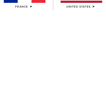
FRANCE
UNITED STATES
FEMME
FEMME
Ariat Logo 2.0 Hoodie
Foundation Logo 1/2 Zip
Sweatshirt
55,00 €
55,00 €
FEMME
FEMME
Sapphire 1/2 Zip Sweatshirt
Ariat Logo 2.0 Hoodie
60,00 €
55,00 €