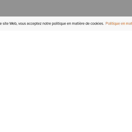
re site Web, vous acceptez notre politique en matière de cookies.
Politique en mat
COMPTE
I
STATUT DE LA
COMMANDE
Mon compte
Tr
RETOURS
Inscription au courriel
In
СARTES-CADEAUX
Enregistré pour plus tard
Ca
EXPÉDITION &
LIVRAISON
Initiés Ariat
Ta
GARANTIE
Tr