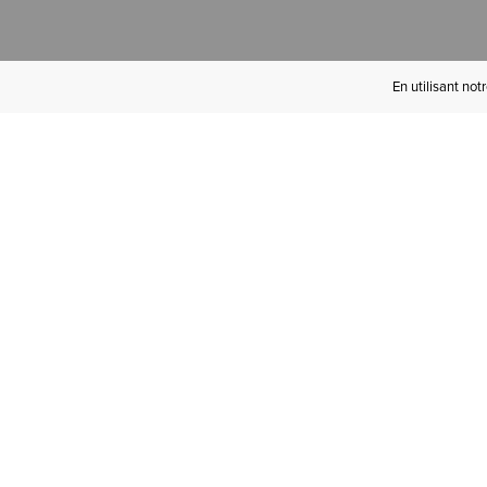
En utilisant not
Devenez Initié(e)
Ariat
Bénéficiez de la livraison gratuite à
partir de 100 € d'achats, des retours
gratuits et d'avantages exclusifs !­