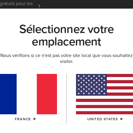
gratuits pour les
Garantie 12 mois
En Savoir
t
Sélectionnez votre
K
NOUVEAUTÉS & SÉLECTIONS
ARIAT LIFE
OU
emplacement
Nous vérifions si ce n'est pas votre site local que vous souhaitez
 & SWEATS À CAPUCHE
visiter.
t sweats à capu
FRANCE
UNITED STATES