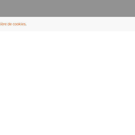
ière de cookies
NFORMATIONS UTILES
À PROPOS
ouver un revendeur
À propos d'Ariat
ternational
Durabilité
rrières
Presse
bleaux des tailles
Athlètes
ue Fit