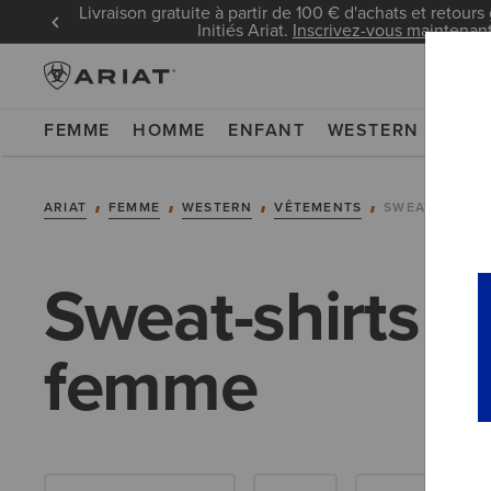
Livraison gratuite à partir de 100 € d'achats et retours 
Initiés Ariat.
Inscrivez-vous maintenan
FEMME
HOMME
ENFANT
WESTERN
WOR
ARIAT
FEMME
WESTERN
VÊTEMENTS
SWEAT-SHIRTS
Sweat-shirts e
femme