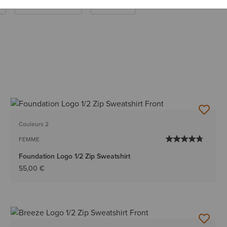
Robes Et Jupes
Pyjamas
Couleurs 2
FEMME
Foundation Logo 1/2 Zip Sweatshirt
55,00 €