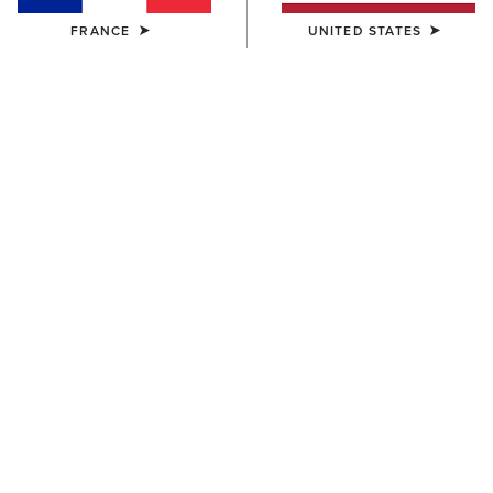
FRANCE
UNITED STATES
FEMME
FEMME
Solar Cotton Twill Jacket
Whisper Pullover Jacket
85,00 €
80,00 €
FEMME
FEMME
Bonfire Shirt Jacket
Whisper Pullover Jacket
65,00 €
80,00 €
NOUVEAU