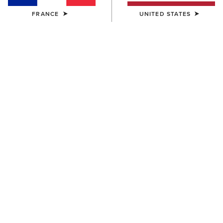
FRANCE
UNITED STATES
FEMME
FEMME
Vertical Logo T-Shirt
Mirage T-Shirt
30,00 €
30,00 €
FEMME
FEMME
Vertical Logo T-Shirt
Heritage Crest T-Shirt
30,00 €
30,00 €