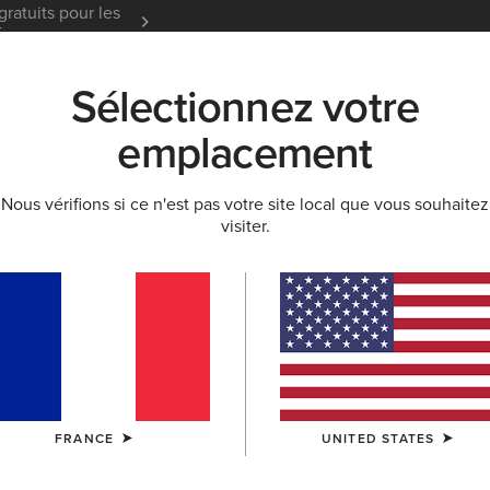
gratuits pour les
Garantie 12 mois
En Savoir
t
Sélectionnez votre
K
NOUVEAUTÉS & SÉLECTIONS
ARIAT LIFE
OU
emplacement
Nous vérifions si ce n'est pas votre site local que vous souhaitez
SELLE
visiter.
Chaussettes
Accessoires Chaussures
Produits D'entr
FRANCE
UNITED STATES