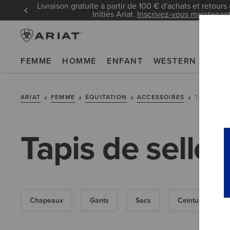
Livraison gratuite à partir de 100 € d'achats et retours 
Initiés Ariat.
Inscrivez-vous maintenan
FEMME
HOMME
ENFANT
WESTERN
WOR
ARIAT
FEMME
ÉQUITATION
ACCESSOIRES
TAPIS DE 
Tapis de selle
Chapeaux
Gants
Sacs
Ceintures