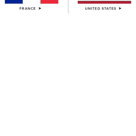
FRANCE
UNITED STATES
FEMME
FEMME
All Day Cushioning Insole
Pro Performance Insole
Round Toe Footbed
Round Toe Footbed
12,00 €
14,00 €
FEMME
Pro Performance Wide
Square Toe Insole
14,00 €