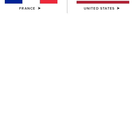
FRANCE
UNITED STATES
FEMME
FEMME
All Day Cushioning Insole
Pro Performance Wide
Round Toe Footbed
Square Toe Insole
12,00 €
14,00 €
FEMME
Pro Performance Insole
Round Toe Footbed
14,00 €