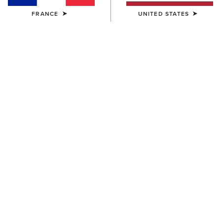
FRANCE
UNITED STATES
FEMME
FEMME
Pro Performance Insole
Pro Performance Wide
Round Toe Footbed
Square Toe Insole
14,00 €
14,00 €
FEMME
All Day Cushioning Insole
Round Toe Footbed
12,00 €