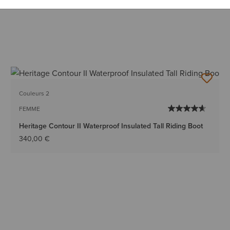
Couleurs 2
FEMME
Heritage Contour II Waterproof Insulated Tall Riding Boot
340,00 €