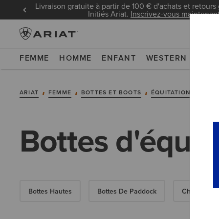
Livraison gratuite à partir de 100 € d'achats et retours 
Initiés Ariat.
Inscrivez-vous maintenan
FEMME
HOMME
ENFANT
WESTERN
WOR
ARIAT
FEMME
BOTTES ET BOOTS
ÉQUITATION
BOTT
Bottes d'équit
Bottes Hautes
Bottes De Paddock
Chaps