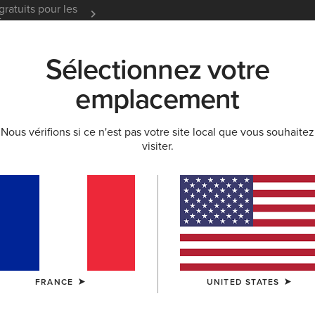
gratuits pour les
Garantie 12 mois
En Savoir
t
Sélectionnez votre
K
NOUVEAUTÉS & SÉLECTIONS
ARIAT LIFE
OU
emplacement
Nous vérifions si ce n'est pas votre site local que vous souhaitez
ES ET BOOTS TOUT TEMPS
visiter.
ation toutes co
Endurance
Écurie
FRANCE
UNITED STATES