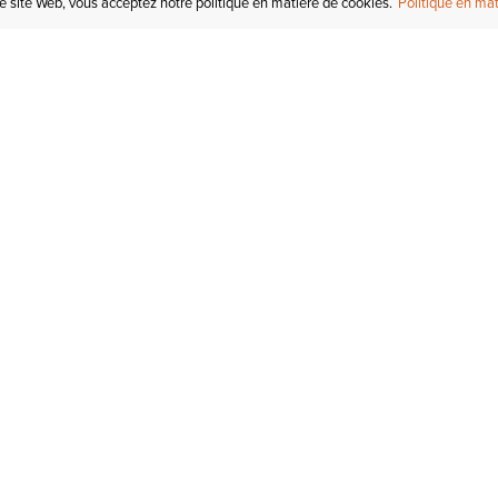
re site Web, vous acceptez notre politique en matière de cookies.
Politique en mat
COMPTE
I
STATUT DE LA
COMMANDE
Mon compte
Tr
RETOURS
Inscription au courriel
In
СARTES-CADEAUX
Enregistré pour plus tard
Ca
EXPÉDITION &
LIVRAISON
Initiés Ariat
Ta
GARANTIE
Tr
KLARNA
No
de
AIDE