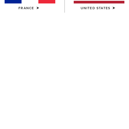
BEST-SELLER
FRANCE
UNITED STATES
FEMME
FEMME
Heritage IV Zip Waterproof
Heritage Contour II Field Zip
Insulated Paddock Boot
Tall Riding Boot
195,00 €
315,00 €