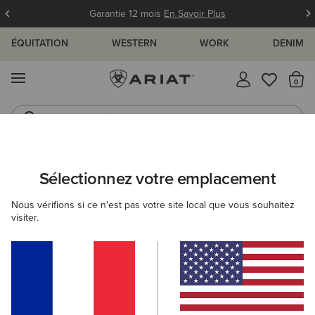
Garantie 12 mois
En Savoir Plus
ÉQUITATION
WESTERN
WORK
DENIM
MENU
Il
Jeans
Bottes
ARIAT
NOUVEAUTÉS & SÉLECTIONS
COLLECTIONS
COLLEC
Sélectionnez votre emplacement
C
Collection d'équipe
Nous vérifions si ce n'est pas votre site local que vous souhaitez
visiter.