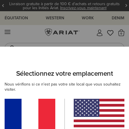
Livraison gratuite à partir de 100 € d'achats et retours gratuits
pour les Initiés Ariat.
Inscrivez-vous maintenant
ÉQUITATION
WESTERN
WORK
DENIM
MENU
Il
Bottes Western
Jeans
ARIAT
NOUVEAUTÉS & SÉLECTIONS
COLLECTIONS
COLLEC
Sélectionnez votre emplacement
C
Collection d'équipe
Nous vérifions si ce n'est pas votre site local que vous souhaitez
visiter.