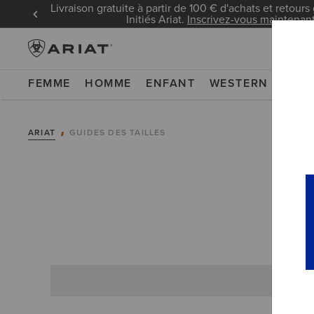
Livraison gratuite à partir de 100 € d'achats et retours 
Initiés Ariat.
Inscrivez-vous maintenan
FEMME
HOMME
ENFANT
WESTERN
WOR
ARIAT
GUIDES DES TAILLES
HA