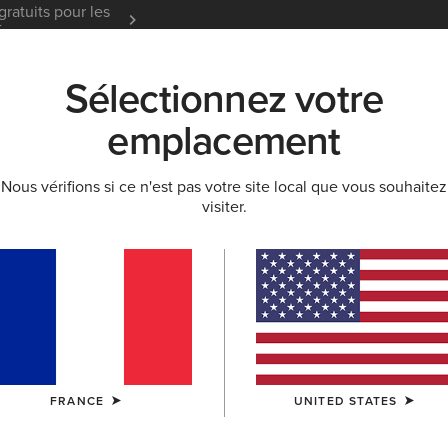
gratuits pour les
Garantie 12 mois
En Savoir
t
Sélectionnez votre
K
NOUVEAUTÉS & SÉLECTIONS
ARIAT LIFE
OU
emplacement
Nous vérifions si ce n'est pas votre site local que vous souhaitez
visiter.
Guides des tailles
FEMME
HOMME
ENFANT
CHIEN
PANTALONS
CHAUSSURES
ACCESSOI
UTS
FRANCE
UNITED STATES