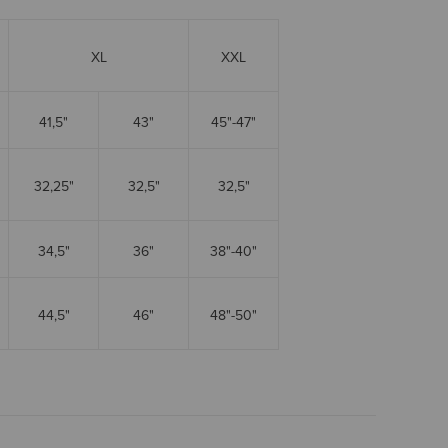
XL
XXL
41,5"
43"
45"-47"
32,25"
32,5"
32,5"
34,5"
36"
38"-40"
44,5"
46"
48"-50"