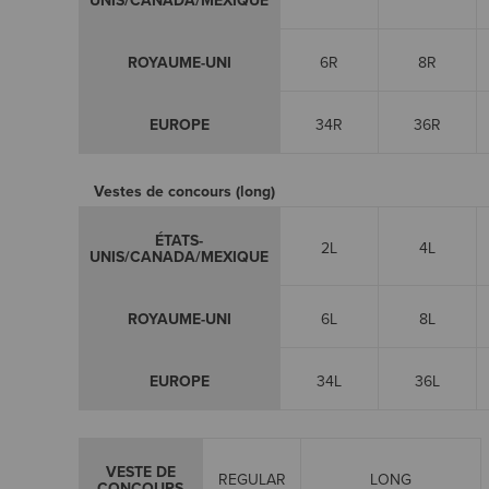
UNIS/CANADA/MEXIQUE
ROYAUME-UNI
6R
8R
EUROPE
34R
36R
Vestes de concours (long)
ÉTATS-
2L
4L
UNIS/CANADA/MEXIQUE
ROYAUME-UNI
6L
8L
EUROPE
34L
36L
VESTE DE
REGULAR
LONG
CONCOURS