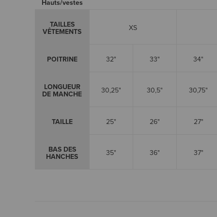
Hauts/vestes
TAILLES
XS
VÊTEMENTS
POITRINE
32"
33"
34"
LONGUEUR
30,25"
30,5"
30,75"
DE MANCHE
TAILLE
25"
26"
27"
BAS DES
35"
36"
37"
HANCHES