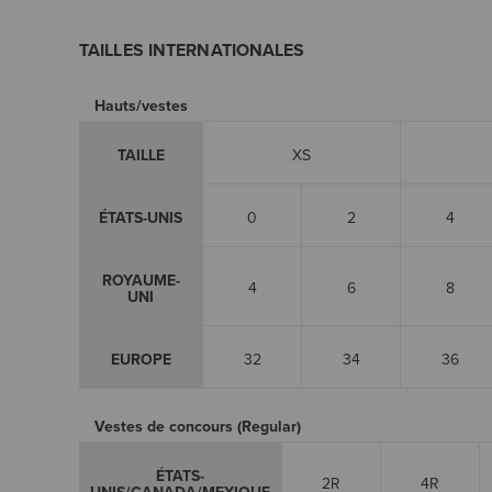
TAILLES INTERNATIONALES
Hauts/vestes
TAILLE
XS
ÉTATS-UNIS
0
2
4
ROYAUME-
4
6
8
UNI
EUROPE
32
34
36
Vestes de concours (Regular)
ÉTATS-
2R
4R