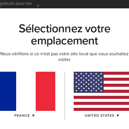
gratuits pour les
Garantie 12 mois
En Savoir
t
Sélectionnez votre
K
NOUVEAUTÉS & SÉLECTIONS
ARIAT LIFE
OU
emplacement
Nous vérifions si ce n'est pas votre site local que vous souhaitez
LLECTION SENDERO
visiter.
ndero
FRANCE
UNITED STATES