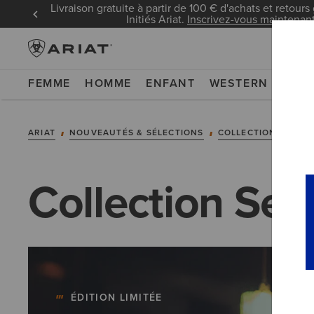
Livraison gratuite à partir de 100 € d'achats et retours 
Initiés Ariat.
Inscrivez-vous maintenan
FEMME
HOMME
ENFANT
WESTERN
WOR
ARIAT
NOUVEAUTÉS & SÉLECTIONS
COLLECTIONS
CO
Collection Se
ÉDITION LIMITÉE