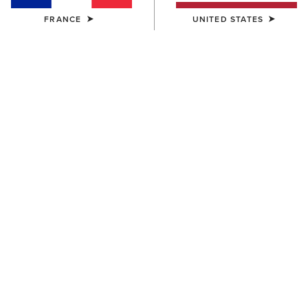
FRANCE
UNITED STATES
UNISEXE
FEMME
Ariat Bandana
Ariat Technical Apparel Wash
7,00 €
9,00 €
UNISEXE
ENFANT
Ariat Footwear Cleaner
AriatTEK Slimline
Performance Sock
10,00 €
10,00 €