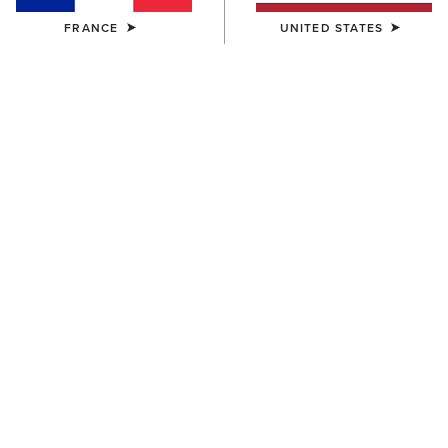
FRANCE
UNITED STATES
HOMME
FEMME
Speranza Show Jacket
Speranza Show Jacket
600,00 €
600,00 €
FEMME
HOMME
Speranza Show Set
Speranza Show Jacket
600,00 €
Afficher les prix
Autres coloris disponibles