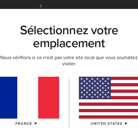
Livraison gratuite à partir de 100 € d'achats et 
Initiés Ariat.
Inscrivez-vous ma
Sélectionnez votre
K
NOUVEAUTÉS & SÉLECTIONS
ARIAT LIFE
OU
emplacement
Nous vérifions si ce n'est pas votre site local que vous souhaitez
visiter.
Filtrer Par Taille
FRANCE
UNITED STATES