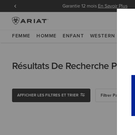
 pour les
Garantie 12 mois
En Savoir Plus
FEMME
HOMME
ENFANT
WESTERN
WOR
Résultats De Recherche Pour :
AFFICHER LES FILTRES ET TRIER
Filtrer Par Sexe