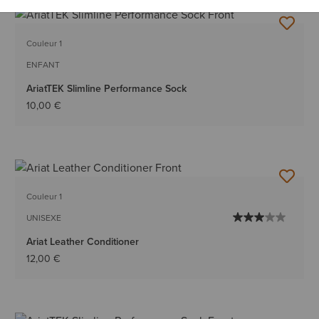
Couleur 1
ENFANT
AriatTEK Slimline Performance Sock
10,00 €
Couleur 1
UNISEXE
Ariat Leather Conditioner
12,00 €