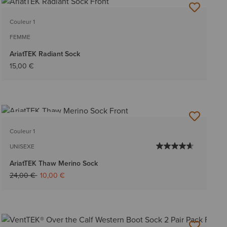
Couleur 1
FEMME
AriatTEK Radiant Sock
15,00 €
BEST-SELLER
Couleur 1
UNISEXE
AriatTEK Thaw Merino Sock
Prix réduit de
à
24,00 €
10,00 €