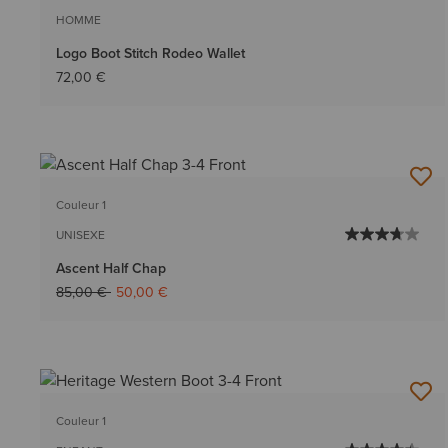
HOMME
Logo Boot Stitch Rodeo Wallet
72,00 €
Couleur 1
UNISEXE
Ascent Half Chap
Prix réduit de
à
85,00 €
50,00 €
Couleur 1