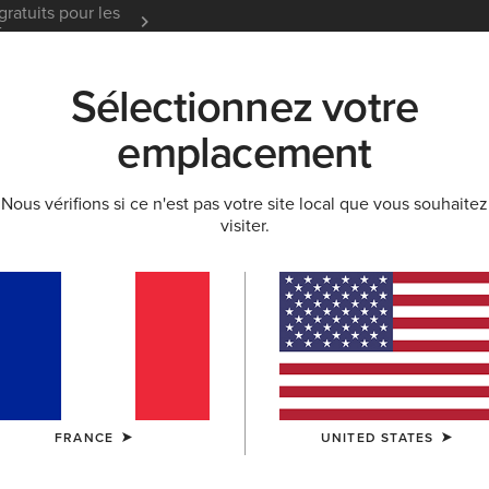
gratuits pour les
Garantie 12 mois
En Savoir
t
Sélectionnez votre
K
NOUVEAUTÉS & SÉLECTIONS
ARIAT LIFE
OU
emplacement
Nous vérifions si ce n'est pas votre site local que vous souhaitez
visiter.
tion Denim Fem
Accessoires
FRANCE
UNITED STATES