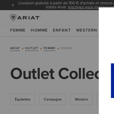
Livraison gratuite à partir de 100 € d'achats et retours 
Initiés Ariat.
Inscrivez-vous maintenan
FEMME
HOMME
ENFANT
WESTERN
WOR
ARIAT
OUTLET
FEMME
DENIM
Outlet Collec
Équitation
Campagne
Western
Travail