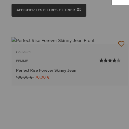
AFFICHER LES FILTRES ET TRIER
Couleur 1
FEMME
Perfect Rise Forever Skinny Jean
Prix réduit de
à
108,00 €
70,00 €