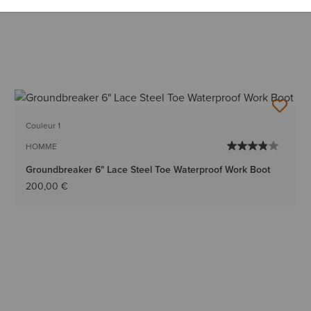
Couleur 1
HOMME
Groundbreaker 6" Lace Steel Toe Waterproof Work Boot
200,00 €