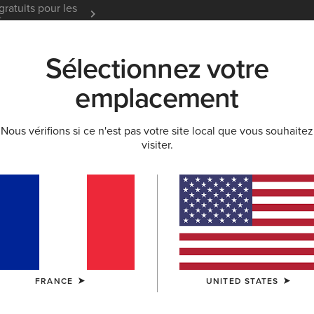
gratuits pour les
Garantie 12 mois
En Savoir
t
Sélectionnez votre
K
NOUVEAUTÉS & SÉLECTIONS
ARIAT LIFE
OU
emplacement
Nous vérifions si ce n'est pas votre site local que vous souhaitez
URES À LACETS
visiter.
ail à lacets hom
 Coque Carbone
FRANCE
UNITED STATES