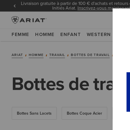
Livraison gratuite à partir de 100 € d'achats et retours 
Initiés Ariat.
Inscrivez-vous maintenan
FEMME
HOMME
ENFANT
WESTERN
WOR
ARIAT
HOMME
TRAVAIL
BOTTES DE TRAVAIL
CHAUSS
Bottes de trav
Bottes Sans Lacets
Bottes Coque Acier
Bottes