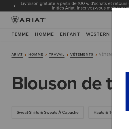
Livraison gratuite à partir de 100 € d'achats et retours 
Initiés Ariat.
Inscrivez-vous maintenan
FEMME
HOMME
ENFANT
WESTERN
WOR
ARIAT
HOMME
TRAVAIL
VÊTEMENTS
VÊTEMENTS D'
Blouson de tr
Sweat-Shirts & Sweats À Capuche
Hauts & T-Shirts