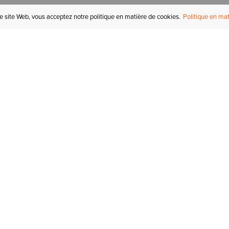
re site Web, vous acceptez notre politique en matière de cookies.
Politique en mat
COMPTE
I
STATUT DE LA
COMMANDE
Mon compte
Tr
RETOURS
Inscription au courriel
In
СARTES-CADEAUX
Enregistré pour plus tard
Ca
EXPÉDITION &
LIVRAISON
Initiés Ariat
Ta
GARANTIE
Tr
KLARNA
No
de