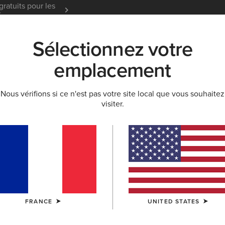
gratuits pour les
Garantie 12 mois
En Savoir
t
Sélectionnez votre
K
NOUVEAUTÉS & SÉLECTIONS
ARIAT LIFE
OU
emplacement
Nous vérifions si ce n'est pas votre site local que vous souhaitez
EXTÉRIEUR
visiter.
avail homme
Denim
Pantalons De Travail
FRANCE
UNITED STATES