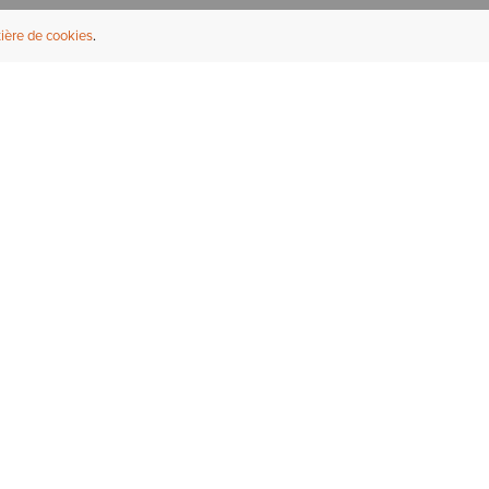
ière de cookies
NFORMATIONS UTILES
À PROPOS
ouver un revendeur
À propos d'Ariat
ternational
Durabilité
rrières
Presse
bleaux des tailles
Athlètes
ue Fit
uveau service de réparation
 bottes