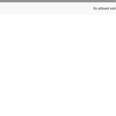
En utilisant not
Devenez Initié(e)
Ariat
Bénéficiez de la livraison gratuite à
partir de 100 € d'achats, des retours
gratuits et d'avantages exclusifs !­