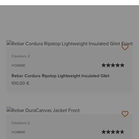
Couleurs 2
HOMME
Rebar Cordura Ripstop Lightweight Insulated Gilet
100,00 €
Couleurs 2
HOMME