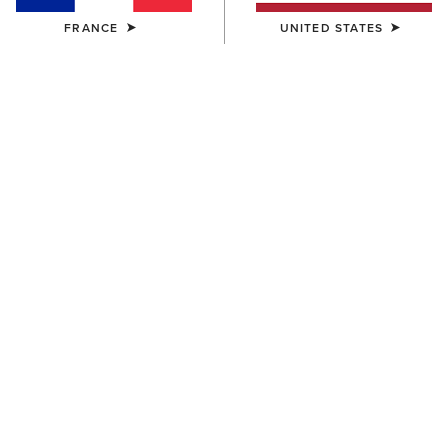
FRANCE
UNITED STATES
HOMME
HOMME
Rebar DuraCanvas Jacket
Rebar DuraCanvas Gilet
150,00 €
120,00 €
HOMME
HOMME
Rebar DuraCanvas Jacket
Rebar Canvas Shirt Jacket
150,00 €
110,00 €