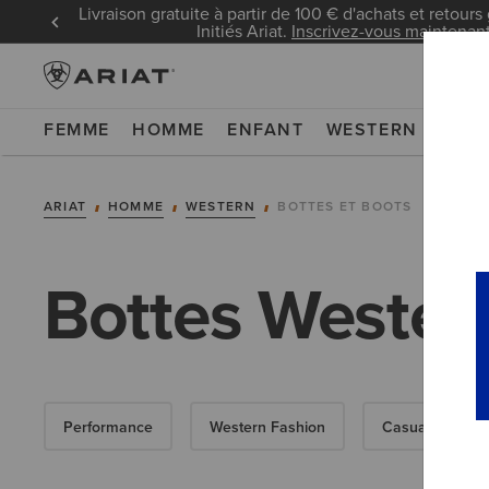
Livraison gratuite à partir de 100 € d'achats et retours 
Initiés Ariat.
Inscrivez-vous maintenan
FEMME
HOMME
ENFANT
WESTERN
WOR
ARIAT
HOMME
WESTERN
BOTTES ET BOOTS
Bottes Weste
Performance
Western Fashion
Casual