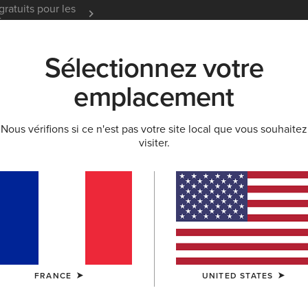
gratuits pour les
Garantie 12 mois
En Savoir
t
Sélectionnez votre
K
NOUVEAUTÉS & SÉLECTIONS
ARIAT LIFE
OU
emplacement
Nous vérifions si ce n'est pas votre site local que vous souhaitez
visiter.
rn homme et Bot
FRANCE
UNITED STATES