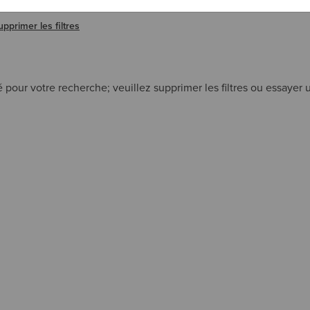
E FILTRE SNIP
upprimer les filtres
 pour votre recherche; veuillez supprimer les filtres ou essayer