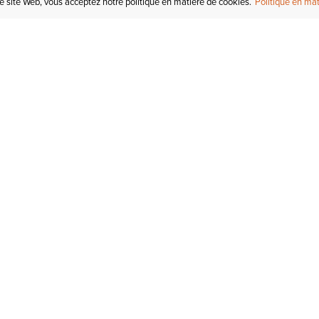
re site Web, vous acceptez notre politique en matière de cookies.
Politique en mat
COMPTE
I
STATUT DE LA
COMMANDE
Mon compte
Tr
RETOURS
Inscription au courriel
In
СARTES-CADEAUX
Enregistré pour plus tard
Ca
EXPÉDITION &
LIVRAISON
Initiés Ariat
Ta
GARANTIE
Tr
KLARNA
No
de
AIDE